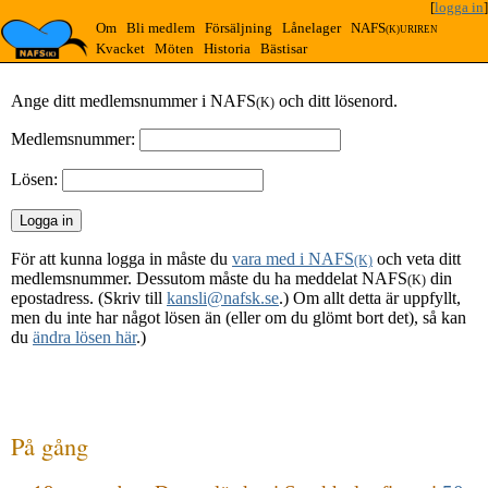
[
logga in
]
Om
Bli medlem
Försäljning
Lånelager
NAFS
(K)URIREN
Kvacket
Möten
Historia
Bästisar
Ange ditt medlemsnummer i NAFS
och ditt lösenord.
(K)
Medlemsnummer:
Lösen:
För att kunna logga in måste du
vara med i NAFS
och veta ditt
(K)
medlemsnummer. Dessutom måste du ha meddelat NAFS
din
(K)
epostadress. (Skriv till
kansli@nafsk.se
.) Om allt detta är uppfyllt,
men du inte har något lösen än (eller om du glömt bort det), så kan
du
ändra lösen här
.)
På gång