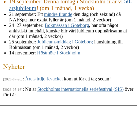
19 september
: Denna lördag i Stockholm firar vi
50-
årsjubileum
! (om 1 månad, 1 vecka)
21 september
: Ett
mindre firande
den dag (och sekund) då
NAFS
mer exakt fyller år (om 1 månad, 2 veckor)
(K)
24–27 september
:
Bokmässan i Göteborg
, har ofta något
ankistiskt innehåll, kanske blir vårt jubileum uppmärksammat
där (om 1 månad, 2 veckor)
25 september
:
Jubileumsmiddag i Göteborg
i anslutning till
Bokmässan (om 1 månad, 2 veckor)
14 november
:
Höstmöte i Stockholm
.
Nyheter
:
Årets trdje Kvacket
kom ut för ett tag sedan!
[2026-07-28]
: Nu är
Stockholms internationella seriefestival (SIS)
över
[2026-05-16]
för i år.