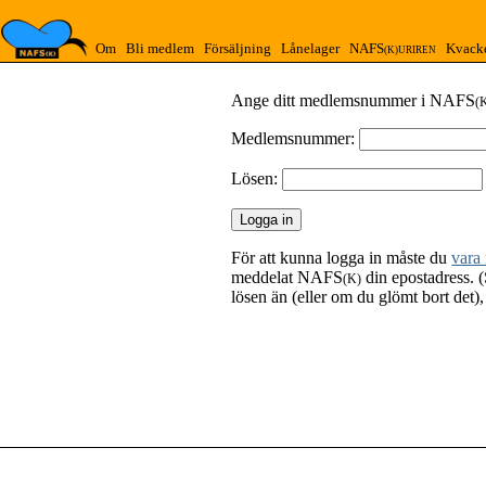
Om
Bli medlem
Försäljning
Lånelager
NAFS
Kvack
(K)URIREN
Ange ditt medlemsnummer i NAFS
(
Medlemsnummer:
Lösen:
För att kunna logga in måste du
vara
meddelat NAFS
din epostadress. (
(K)
lösen än (eller om du glömt bort det)