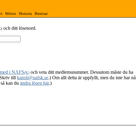
et
Möten
Historia
Bästisar
och ditt lösenord.
K)
 med i NAFS
och veta ditt medlemsnummer. Dessutom måste du ha
(K)
Skriv till
kansli@nafsk.se
.) Om allt detta är uppfyllt, men du inte har n
, så kan du
ändra lösen här
.)