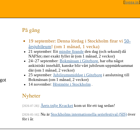
[
logga in
]
På gång
19 september
: Denna lördag i Stockholm firar vi
50-
årsjubileum
! (om 1 månad, 1 vecka)
21 september
: Ett
mindre firande
den dag (och sekund) då
NAFS
mer exakt fyller år (om 1 månad, 2 veckor)
(K)
24–27 september
:
Bokmässan i Göteborg
, har ofta något
ankistiskt innehåll, kanske blir vårt jubileum uppmärksammat
där (om 1 månad, 2 veckor)
25 september
:
Jubileumsmiddag i Göteborg
i anslutning till
ågot
Bokmässan (om 1 månad, 2 veckor)
14 november
:
Höstmöte i Stockholm
.
Nyheter
:
Årets trdje Kvacket
kom ut för ett tag sedan!
[2026-07-28]
: Nu är
Stockholms internationella seriefestival (SIS)
över
[2026-05-16]
för i år.