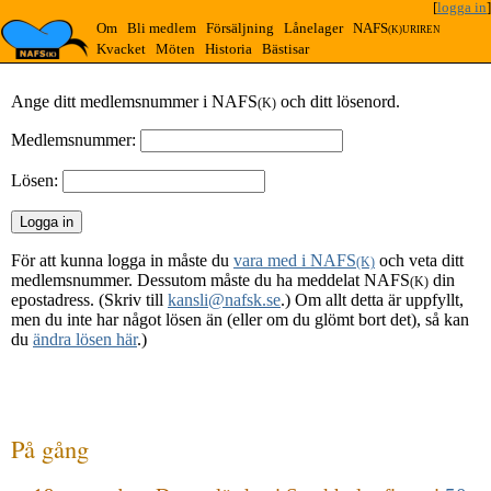
[
logga in
]
Om
Bli medlem
Försäljning
Lånelager
NAFS
(K)URIREN
Kvacket
Möten
Historia
Bästisar
Ange ditt medlemsnummer i NAFS
och ditt lösenord.
(K)
Medlemsnummer:
Lösen:
För att kunna logga in måste du
vara med i NAFS
och veta ditt
(K)
medlemsnummer. Dessutom måste du ha meddelat NAFS
din
(K)
epostadress. (Skriv till
kansli@nafsk.se
.) Om allt detta är uppfyllt,
men du inte har något lösen än (eller om du glömt bort det), så kan
du
ändra lösen här
.)
På gång