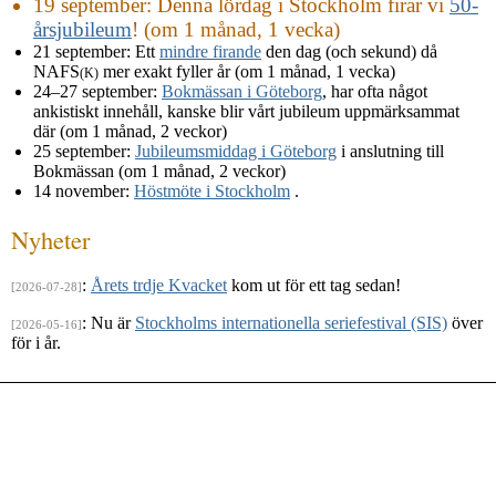
19 september
: Denna lördag i Stockholm firar vi
50-
årsjubileum
! (om 1 månad, 1 vecka)
21 september
: Ett
mindre firande
den dag (och sekund) då
NAFS
mer exakt fyller år (om 1 månad, 1 vecka)
(K)
24–27 september
:
Bokmässan i Göteborg
, har ofta något
ankistiskt innehåll, kanske blir vårt jubileum uppmärksammat
där (om 1 månad, 2 veckor)
25 september
:
Jubileumsmiddag i Göteborg
i anslutning till
Bokmässan (om 1 månad, 2 veckor)
14 november
:
Höstmöte i Stockholm
.
Nyheter
:
Årets trdje Kvacket
kom ut för ett tag sedan!
[2026-07-28]
: Nu är
Stockholms internationella seriefestival (SIS)
över
[2026-05-16]
för i år.