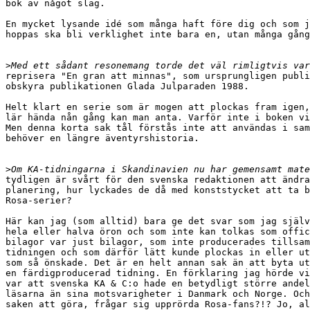
bok av något slag.

En mycket lysande idé som många haft före dig och som j
hoppas ska bli verklighet inte bara en, utan många gång
>
reprisera "En gran att minnas", som ursprungligen publi
obskyra publikationen Glada Julparaden 1988.

Helt klart en serie som är mogen att plockas fram igen,
lär hända nån gång kan man anta. Varför inte i boken vi
Men denna korta sak tål förstås inte att användas i sam
behöver en längre äventyrshistoria.

>
tydligen är svårt för den svenska redaktionen att ändra
planering, hur lyckades de då med konststycket att ta b
Rosa-serier? 

Här kan jag (som alltid) bara ge det svar som jag själv
hela eller halva öron och som inte kan tolkas som offic
bilagor var just bilagor, som inte producerades tillsam
tidningen och som därför lätt kunde plockas in eller ut
som så önskade. Det är en helt annan sak än att byta ut
en färdigproducerad tidning. En förklaring jag hörde vi
var att svenska KA & C:o hade en betydligt större andel
läsarna än sina motsvarigheter i Danmark och Norge. Och
saken att göra, frågar sig upprörda Rosa-fans?!? Jo, al