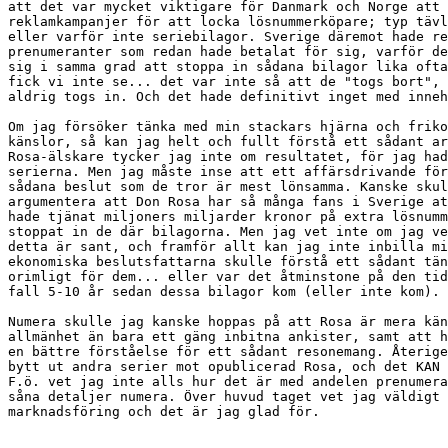
att det var mycket viktigare för Danmark och Norge att 
reklamkampanjer för att locka lösnummerköpare; typ tävl
eller varför inte seriebilagor. Sverige däremot hade re
prenumeranter som redan hade betalat för sig, varför de
sig i samma grad att stoppa in sådana bilagor lika ofta
fick vi inte se... det var inte så att de "togs bort", 
aldrig togs in. Och det hade definitivt inget med inneh
Om jag försöker tänka med min stackars hjärna och friko
känslor, så kan jag helt och fullt förstå ett sådant ar
Rosa-älskare tycker jag inte om resultatet, för jag had
serierna. Men jag måste inse att ett affärsdrivande för
sådana beslut som de tror är mest lönsamma. Kanske skul
argumentera att Don Rosa har så många fans i Sverige at
hade tjänat miljoners miljarder kronor på extra lösnumm
stoppat in de där bilagorna. Men jag vet inte om jag ve
detta är sant, och framför allt kan jag inte inbilla mi
ekonomiska beslutsfattarna skulle förstå ett sådant tän
orimligt för dem... eller var det åtminstone på den tid
fall 5-10 år sedan dessa bilagor kom (eller inte kom).

Numera skulle jag kanske hoppas på att Rosa är mera kän
allmänhet än bara ett gäng inbitna ankister, samt att h
en bättre förståelse för ett sådant resonemang. Återige
bytt ut andra serier mot opublicerad Rosa, och det KAN 
F.ö. vet jag inte alls hur det är med andelen prenumera
såna detaljer numera. Över huvud taget vet jag väldigt 
marknadsföring och det är jag glad för.
