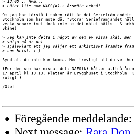
>
>
Om jag har förstått saken rätt är det Seriefrämjandets 
Stockholm som har möte då. "Stora" Seriefrämjandet håll
vecka senare (vet dock inte om det mötet hålls i Stockh
Skåne).

>
>
>
>
Synd att du inte kan komma. Men trevligt att du vet hur
(För den som har missat det: NAFS(k) håller alltså årsm
17 april kl 13.13. Platsen är Brygghuset i Stockholm. K
roligt!)

/Olof

Föregående meddelande
Next message:
Rara Don 