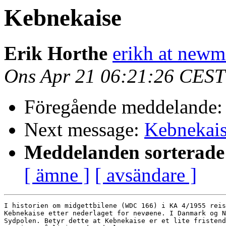
Kebnekaise
Erik Horthe
erikh at newm
Ons Apr 21 06:21:26 CEST
Föregående meddelande
Next message:
Kebnekai
Meddelanden sorterade 
[ ämne ]
[ avsändare ]
I historien om midgettbilene (WDC 166) i KA 4/1955 reis
Kebnekaise etter nederlaget for nevøene. I Danmark og N
Sydpolen. Betyr dette at Kebnekaise er et lite fristend