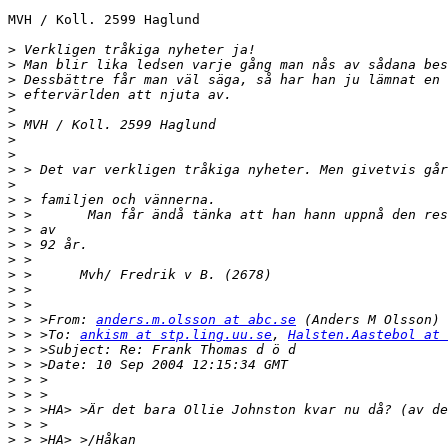
MVH / Koll. 2599 Haglund

>
>
>
>
>
>
>
>
>
>
>
>
>
>
>
>
>
>
>
 > >From: 
anders.m.olsson at abc.se
>
 > >To: 
ankism at stp.ling.uu.se
, 
Halsten.Aastebol at 
>
>
>
>
>
>
>