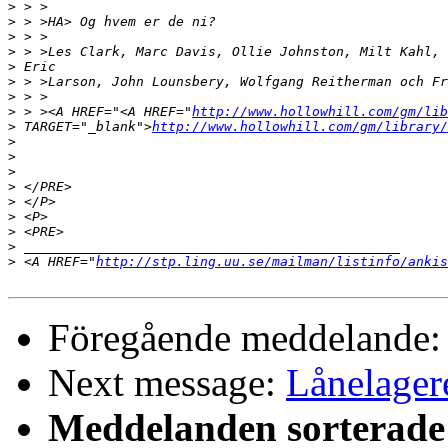
>
>
>
>
>
>
>
>
 > ><A HREF="<A HREF="
http://www.hollowhill.com/gm/li
>
 TARGET="_blank">
http://www.hollowhill.com/gm/library/
>
>
>
>
>
>
>
>
>
 <A HREF="
http://stp.ling.uu.se/mailman/listinfo/ankis
Föregående meddelande
Next message:
Lånelager
Meddelanden sorterade 