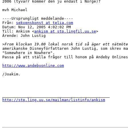
2006 (tyvärr kommer den ju endast i Norge)?

mvh Michael

----Ursprungligt meddelande----

Från: 
sekvenskonst at telia.com
Datum: Nov 12, 2005 4:02:02 PM

Till: Ankism <
ankism at stp.lingfil.uu.se
>

Ärende: John Lustig

>
amerikanske Disneyförfattaren John Lustig, som skrev ma
"Somewhere in Nowhere".

Passa på att ställa frågor till honom på Andeby Onlines
http://www.andebyonline.com
/Joakim. 

http://stp.ling.uu.se/mailman/listinfo/ankism