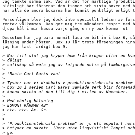
Jag tänkte samma sak. Vad är det för märkliga "produkti
plötsligt har försenat den tionde och sista boxen med h
när alla de andra boxarna har kommit punktligt enligt t
Personligen blev jag dock inte speciellt ledsen av förs
rentav välkommen. Den ger mig tre månaders respit med b
djupa hål i min kassa varje gång en ny box kommer ut.

Dessutom har jag bara hunnit läsa en bit in i box 6, så
läsning under hösten. Box 10 lär trots förseningen hinn
jag har läst färdigt box 9.

>
>
>
>
>
>
>
>
>
>
>
>
>
>
>
>
>
>