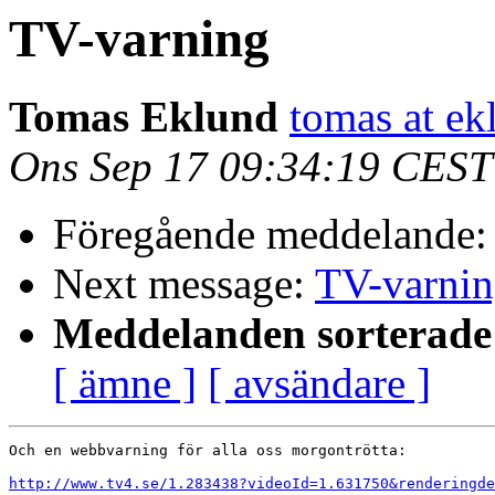
TV-varning
Tomas Eklund
tomas at e
Ons Sep 17 09:34:19 CEST
Föregående meddelande
Next message:
TV-varning
Meddelanden sorterade 
[ ämne ]
[ avsändare ]
Och en webbvarning för alla oss morgontrötta:

http://www.tv4.se/1.283438?videoId=1.631750&renderingde