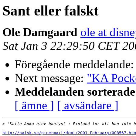
Sant eller falskt
Ole Damgaard
ole at disn
Sat Jan 3 22:29:50 CET 20
Föregående meddelande
Next message:
"KA Pock
Meddelanden sorterade 
[ ämne ]
[ avsändare ]
>
http://nafsk.se/pipermail/dcml/2001-February/008567.htm