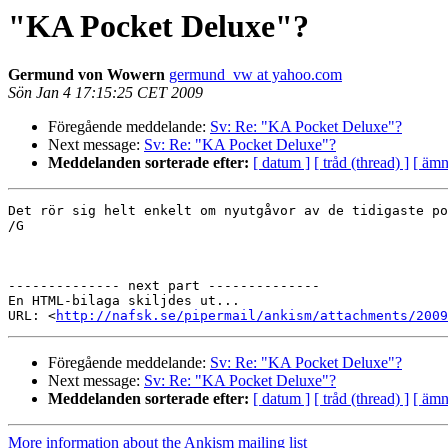
"KA Pocket Deluxe"?
Germund von Wowern
germund_vw at yahoo.com
Sön Jan 4 17:15:25 CET 2009
Föregående meddelande:
Sv: Re: "KA Pocket Deluxe"?
Next message:
Sv: Re: "KA Pocket Deluxe"?
Meddelanden sorterade efter:
[ datum ]
[ tråd (thread) ]
[ ämn
Det rör sig helt enkelt om nyutgåvor av de tidigaste po
/G

-------------- next part --------------

En HTML-bilaga skiljdes ut...

URL: <
http://nafsk.se/pipermail/ankism/attachments/2009
Föregående meddelande:
Sv: Re: "KA Pocket Deluxe"?
Next message:
Sv: Re: "KA Pocket Deluxe"?
Meddelanden sorterade efter:
[ datum ]
[ tråd (thread) ]
[ ämn
More information about the Ankism mailing list