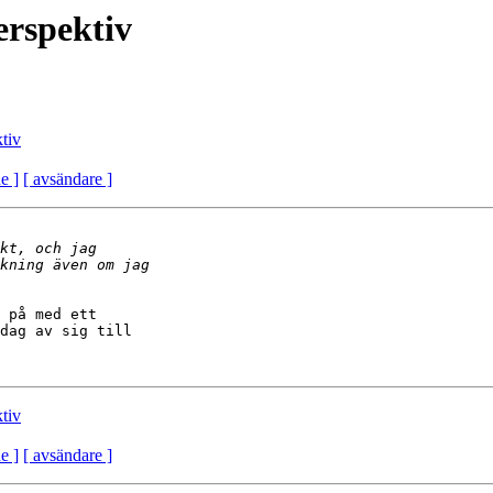
erspektiv
tiv
e ]
[ avsändare ]
 på med ett

dag av sig till

tiv
e ]
[ avsändare ]