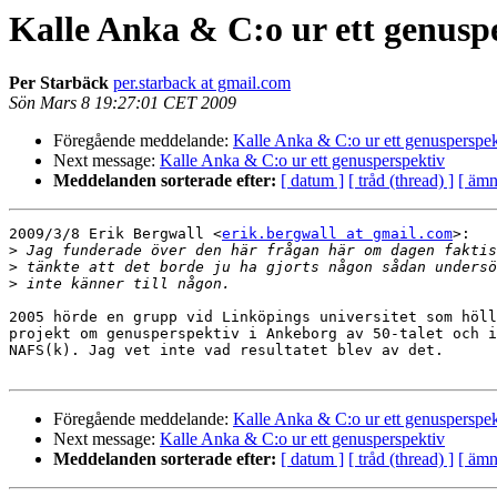
Kalle Anka & C:o ur ett genusp
Per Starbäck
per.starback at gmail.com
Sön Mars 8 19:27:01 CET 2009
Föregående meddelande:
Kalle Anka & C:o ur ett genusperspek
Next message:
Kalle Anka & C:o ur ett genusperspektiv
Meddelanden sorterade efter:
[ datum ]
[ tråd (thread) ]
[ ämn
2009/3/8 Erik Bergwall <
erik.bergwall at gmail.com
>:

>
>
>
2005 hörde en grupp vid Linköpings universitet som höll
projekt om genusperspektiv i Ankeborg av 50-talet och i
NAFS(k). Jag vet inte vad resultatet blev av det.

Föregående meddelande:
Kalle Anka & C:o ur ett genusperspek
Next message:
Kalle Anka & C:o ur ett genusperspektiv
Meddelanden sorterade efter:
[ datum ]
[ tråd (thread) ]
[ ämn