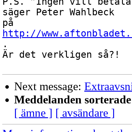
P.S. ”Ingen vill betala
säger Peter Wahlbeck

på 
http://www.aftonbladet.
.

Är det verkligen så?!

Next message:
Extraavsni
Meddelanden sorterade 
[ ämne ]
[ avsändare ]