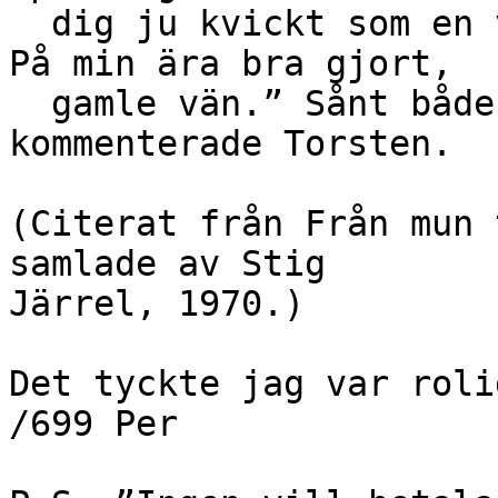
  dig ju kvickt som en vessla på den vita duken. 
På min ära bra gjort,

  gamle vän.” Sånt både värmer och förskräcker, 
kommenterade Torsten.

(Citerat från Från mun 
samlade av Stig

Järrel, 1970.)

Det tyckte jag var rolig
/699 Per
