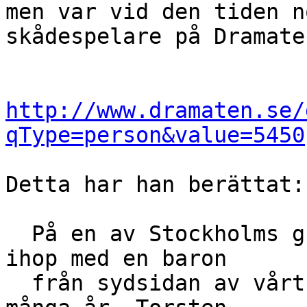
men var vid den tiden n
skådespelare på Dramaten
http://www.dramaten.se/
qType=person&value=5450
Detta har han berättat:

  På en av Stockholms guldkrogar stötte han en dag 
ihop med en baron

  från sydsidan av vårt land, som han inte sett på 