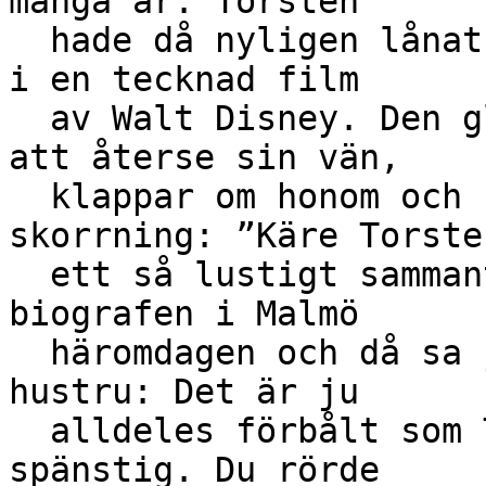
många år. Torsten

  hade då nyligen lånat sin röst åt Benjamin Syrsa 
i en tecknad film

  av Walt Disney. Den glade baronen, förtjust över 
att återse sin vän,

  klappar om honom och säger med högadlig 
skorrning: ”Käre Torsten
  ett så lustigt sammanträffande, jag såg dig på 
biografen i Malmö

  häromdagen och då sa jag till min högt ärade 
hustru: Det är ju

  alldeles förbålt som Torsten håller sig ung och 
spänstig. Du rörde
