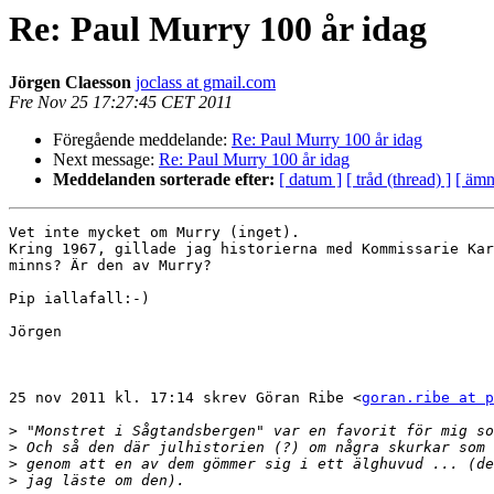
Re: Paul Murry 100 år idag
Jörgen Claesson
joclass at gmail.com
Fre Nov 25 17:27:45 CET 2011
Föregående meddelande:
Re: Paul Murry 100 år idag
Next message:
Re: Paul Murry 100 år idag
Meddelanden sorterade efter:
[ datum ]
[ tråd (thread) ]
[ ämn
Vet inte mycket om Murry (inget). 

Kring 1967, gillade jag historierna med Kommissarie Kar
minns? Är den av Murry?

Pip iallafall:-)

Jörgen

25 nov 2011 kl. 17:14 skrev Göran Ribe <
goran.ribe at p
>
>
>
>