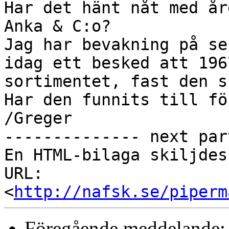
Har det hänt nåt med år
Anka & C:o?

Jag har bevakning på se
idag ett besked att 196
sortimentet, fast den s
Har den funnits till fö
/Greger

-------------- next par
En HTML-bilaga skiljdes
URL: 
<
http://nafsk.se/piperm
Föregående meddelande