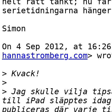
helt rätt tänkt; nu får
serietidningarna hänger
Simon

On 4 Sep 2012, at 16:26
hannastromberg.com
> wro
>
>
>
 Jag skulle vilja tips
till iPad släpptes idag
publiceras där varje ti