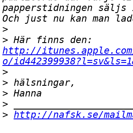
papperstidningen säljs 
>
>
 Här finns den: 
http://itunes.apple.com
o/id442399938?l=sv&ls=1
>
>
>
>
>
http://nafsk.se/mailm