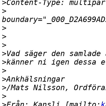
>
>
>
>
>
>
>
>
>
>
>
>
Från: Kansli [mailto:
k