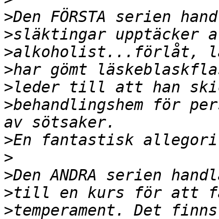
>
>
>
>
>
>
behandlingshem för per
>
>
>
>
>