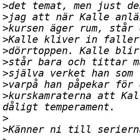
>
>
>
>
>
>
>
>
>
kurskamraterna att Kal
>
>