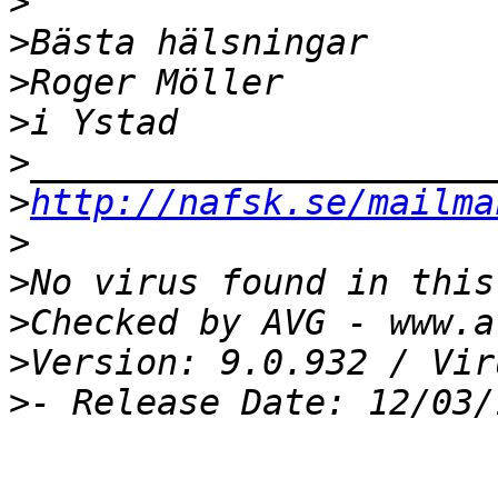
>
>
>
>
>
>
http://nafsk.se/mailma
>
>
>
>
>