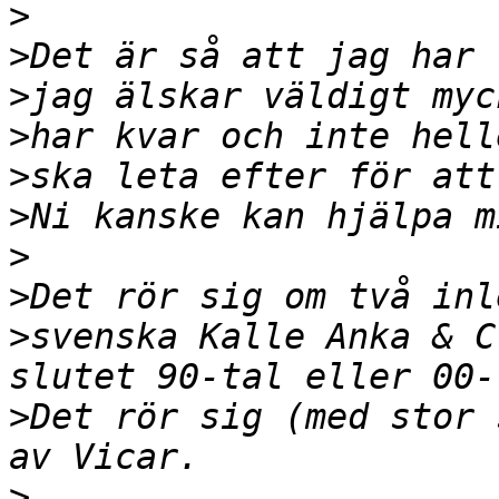
>
>
>
>
>
>
>
>
>
svenska Kalle Anka & C
>
Det rör sig (med stor 
>