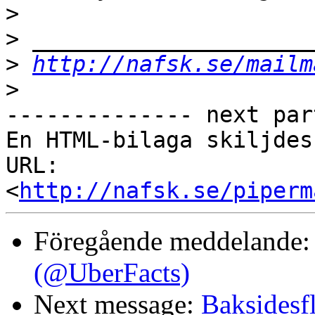
>
>
>
http://nafsk.se/mailm
>
-------------- next par
En HTML-bilaga skiljdes
URL: 
<
http://nafsk.se/piperm
Föregående meddelande
(@UberFacts)
Next message:
Baksidesf