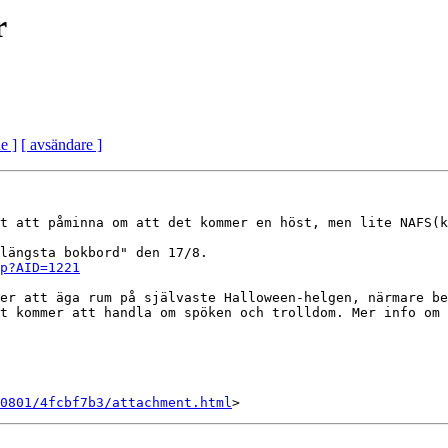
r
e ]
[ avsändare ]
t att påminna om att det kommer en höst, men lite NAFS(k
p?AID=1221
er att äga rum på självaste Halloween-helgen, närmare be
t kommer att handla om spöken och trolldom. Mer info om 
0801/4fcbf7b3/attachment.html