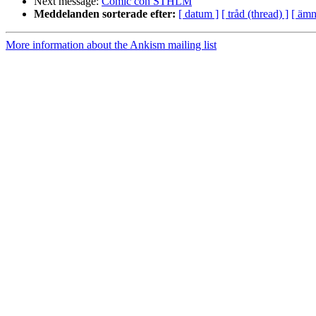
Next message:
Comic con STHLM
Meddelanden sorterade efter:
[ datum ]
[ tråd (thread) ]
[ ämn
More information about the Ankism mailing list