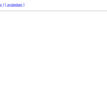
e ]
[ avsändare ]