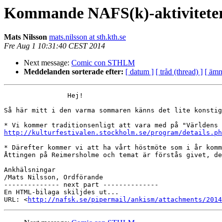
Kommande NAFS(k)-aktivitete
Mats Nilsson
mats.nilsson at sth.kth.se
Fre Aug 1 10:31:40 CEST 2014
Next message:
Comic con STHLM
Meddelanden sorterade efter:
[ datum ]
[ tråd (thread) ]
[ ämn
                Hej!

Så här mitt i den varma sommaren känns det lite konstig
http://kulturfestivalen.stockholm.se/program/details.ph
* Därefter kommer vi att ha vårt höstmöte som i år komm
Åttingen på Reimersholme och temat är förstås givet, de
Ankhälsningar

/Mats Nilsson, Ordförande

-------------- next part --------------

En HTML-bilaga skiljdes ut...

URL: <
http://nafsk.se/pipermail/ankism/attachments/2014