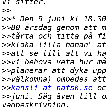
>>
>>
>>
>>
>>
>>
>>
>>
>>
>>
kansli at nafsk.se
>>
juni. Säg även till o