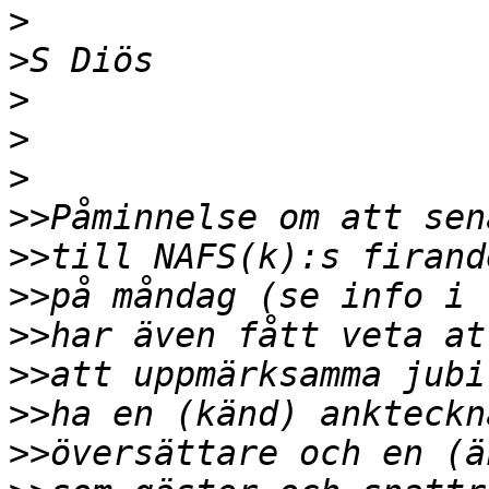
>
>
>
>
>
>>
>>
>>
>>
>>
>>
>>