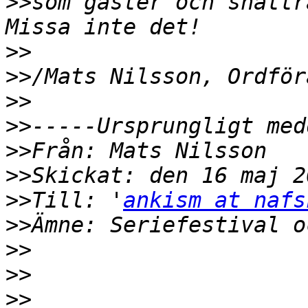
>>
som gäster och snattr
>>
>>
>>
>>
>>
>>
>>
Till: '
ankism at nafs
>>
>>
>>
>>