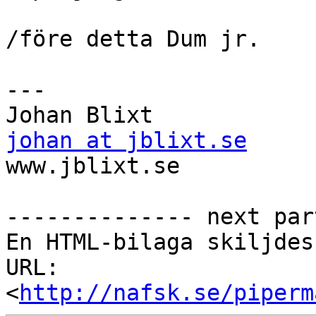
/före detta Dum jr.

---

johan at jblixt.se

www.jblixt.se

-------------- next par
En HTML-bilaga skiljdes
URL: 
<
http://nafsk.se/piperm