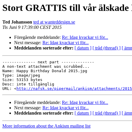
Stort GRATTIS till vår älskade 
Ted Johansson
ted at wanteddesign.se
Tis Juni 9 17:39:00 CEST 2015
Föregående meddelande:
Re: Idag kvackar vi för...
Next message:
Re: Idag kvackar vi för...
Meddelanden sorterade efter:
[ datum ]
[ tråd (thread) ]
[ ämn
-------------- next part --------------

A non-text attachment was scrubbed...

Name: Happy Birthday Donald 2015.jpg

Type: image/jpeg

Size: 53153 bytes

Desc: inte tillgänglig

URL: <
http://nafsk.se/pipermail/ankism/attachments/2015
Föregående meddelande:
Re: Idag kvackar vi för...
Next message:
Re: Idag kvackar vi för...
Meddelanden sorterade efter:
[ datum ]
[ tråd (thread) ]
[ ämn
More information about the Ankism mailing list