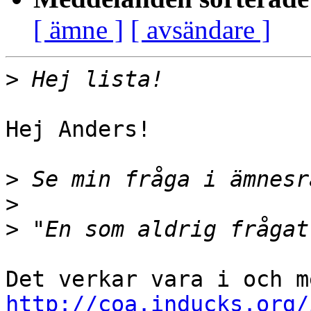
[ ämne ]
[ avsändare ]
>
Hej Anders!

>
>
>
http://coa.inducks.org/