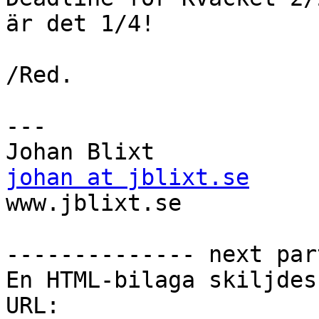
är det 1/4!

/Red.

---

johan at jblixt.se

www.jblixt.se

-------------- next par
En HTML-bilaga skiljdes
URL: 