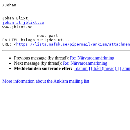
/Johan

---

johan at jblixt.se

www.jblixt.se

-------------- next part --------------

En HTML-bilaga skiljdes ut...

URL: <
https://lists.nafsk.se/pipermail/ankism/attachme
Previous message (by thread):
Re: Närvaroanmärkning
Next message (by thread):
Re: Närvaroanmärkning
Meddelanden sorterade efter:
[ datum ]
[ tråd (thread) ]
[ ämn
More information about the Ankism mailing list