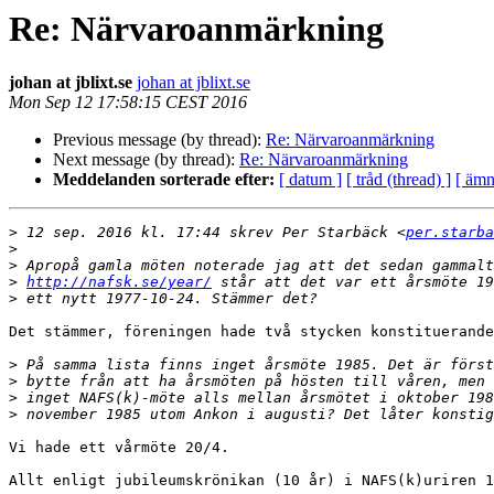
Re: Närvaroanmärkning
johan at jblixt.se
johan at jblixt.se
Mon Sep 12 17:58:15 CEST 2016
Previous message (by thread):
Re: Närvaroanmärkning
Next message (by thread):
Re: Närvaroanmärkning
Meddelanden sorterade efter:
[ datum ]
[ tråd (thread) ]
[ ämn
>
 12 sep. 2016 kl. 17:44 skrev Per Starbäck <
per.starba
>
>
>
http://nafsk.se/year/
>
Det stämmer, föreningen hade två stycken konstituerande
>
>
>
>
Vi hade ett vårmöte 20/4.

Allt enligt jubileumskrönikan (10 år) i NAFS(k)uriren 1