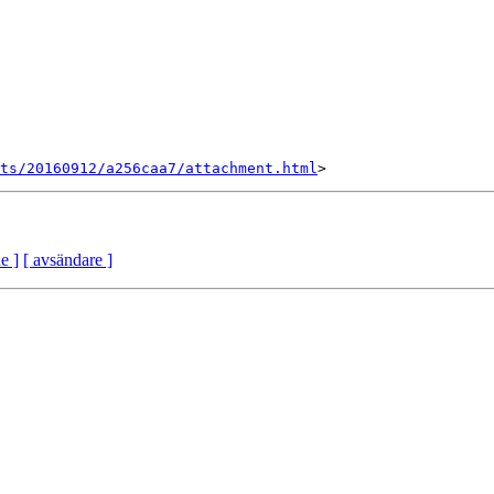
nts/20160912/a256caa7/attachment.html
e ]
[ avsändare ]