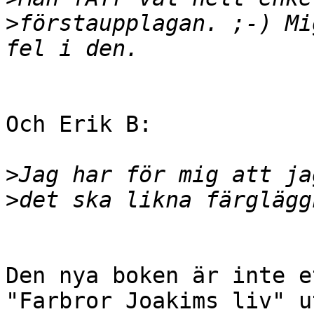
>
förstaupplagan. ;-) Mi
Och Erik B:

>
>
Den nya boken är inte e
"Farbror Joakims liv" u