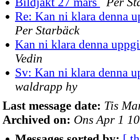
Bildjakt 27 mars
Per St
Re: Kan ni klara denna u
Per Starbäck
Kan ni klara denna uppgi
Vedin
Sv: Kan ni klara denna u
waldrapp hy
Last message date:
Tis Ma
Archived on:
Ons Apr 1 1
Messages sorted by:
[ t