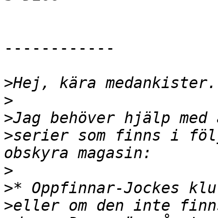
------------

>
>
>
>
serier som finns i föl
>
>
>