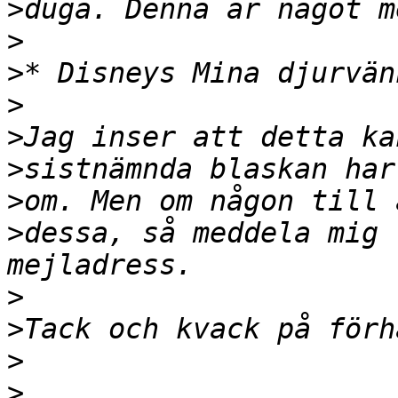
>
>
>
>
>
>
>
>
dessa, så meddela mig 
>
>
>
>