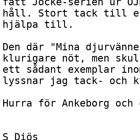
fått Jocke-serien ur OJ
håll. Stort tack till e
hjälpa till.

Den där "Mina djurvänne
klurigare nöt, men skul
ett sådant exemplar ino
lyssnar jag tack- och k
Hurra för Ankeborg och 
S Diös
