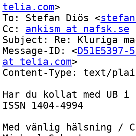
telia.com
>

To: Stefan Diös <
stefan
Cc: 
ankism at nafsk.se
Subject: Re: Kluriga ma
Message-ID: <
D51E5397-5
at telia.com
>

Content-Type: text/plai
Har du kollat med UB i 
ISSN 1404-4994

Med vänlig hälsning / C