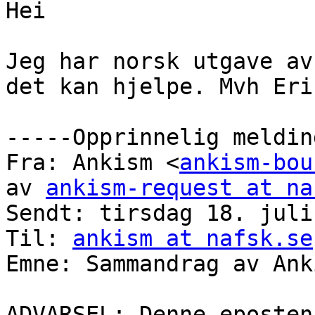
Hei

Jeg har norsk utgave av
det kan hjelpe. Mvh Eri
-----Opprinnelig meldin
Fra: Ankism <
ankism-bou
av 
ankism-request at na
Sendt: tirsdag 18. juli
Til: 
ankism at nafsk.se
Emne: Sammandrag av Ank
ADVARSEL: Denne eposten