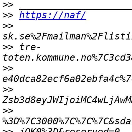
>>
>>
https://naf/
>>
>>
 tre-
>>
>>
>>
>>