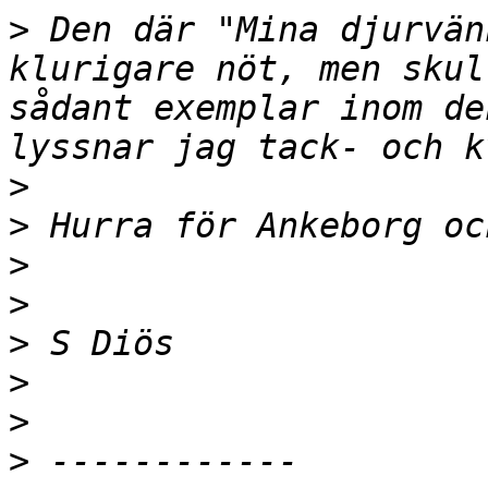
>
 Den där "Mina djurvän
klurigare nöt, men skul
sådant exemplar inom de
>
>
>
>
>
>
>
>