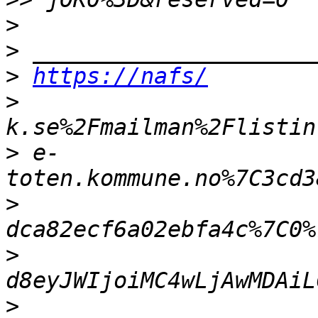
>
>
>
https://nafs/
>
>
 e-
>
>
>