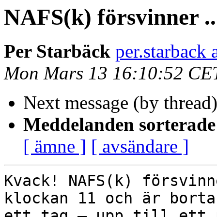
NAFS(k) försvinner ..
Per Starbäck
per.starback 
Mon Mars 13 16:10:52 CE
Next message (by thread
Meddelanden sorterade 
[ ämne ]
[ avsändare ]
Kvack! NAFS(k) försvinn
klockan 11 och är borta

ett tag – upp till ett 