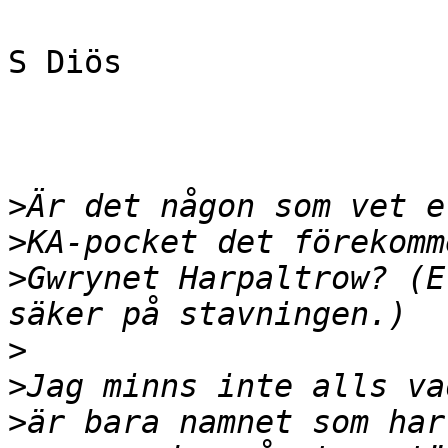
S Diös

>
>
>
Gwrynet Harpaltrow? (E
>
>
>