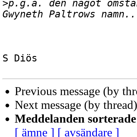
>
p.g.a. den något omstä
S Diös

Previous message (by th
Next message (by thread
Meddelanden sorterade 
[ ämne ]
[ avsändare ]