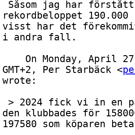
 Såsom jag har förstått det så betalades 
rekordbeloppet 190.000 
visst har det förekommi
i andra fall. 

    On Monday, April 27, 2026 at 09:18:42 PM 
GMT+2, Per Starbäck <
pe
wrote:  

 > 2024 fick vi in en på Växjö Auktionskammare, 
den klubbades för 15800
197580 som köparen beta