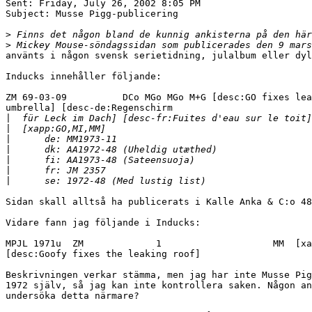
Sent: Friday, July 26, 2002 8:05 PM

Subject: Musse Pigg-publicering

>
>
använts i någon svensk serietidning, julalbum eller dyl
Inducks innehåller följande:

ZM 69-03-09          DCo MGo MGo M+G [desc:GO fixes lea
umbrella] [desc-de:Regenschirm

|
|
|
|
|
|
|
Sidan skall alltså ha publicerats i Kalle Anka & C:o 48
Vidare fann jag följande i Inducks:

MPJL 1971u  ZM             1                    MM  [xa
[desc:Goofy fixes the leaking roof]

Beskrivningen verkar stämma, men jag har inte Musse Pig
1972 själv, så jag kan inte kontrollera saken. Någon an
undersöka detta närmare?
