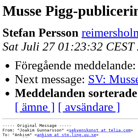
Musse Pigg-publiceri
Stefan Persson
reimershol
Sat Juli 27 01:23:32 CEST
Föregående meddelande
Next message:
SV: Musse
Meddelanden sorterade 
[ ämne ]
[ avsändare ]
----- Original Message -----

From: "Joakim Gunnarsson" <
sekvenskonst at telia.com
>

To: "Ankism" <
ankism at stp.ling.uu.se
>
