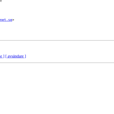
net.se
>

e ]
[ avsändare ]