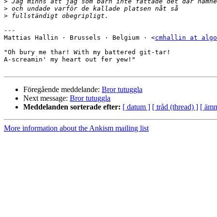
>
>
>
---

Mattias Hallin · Brussels · Belgium · <
cmhallin at algo
"Oh bury me thar! With my battered git-tar!

A-screamin' my heart out fer yew!"

Föregående meddelande:
Bror tutuggla
Next message:
Bror tutuggla
Meddelanden sorterade efter:
[ datum ]
[ tråd (thread) ]
[ ämn
More information about the Ankism mailing list