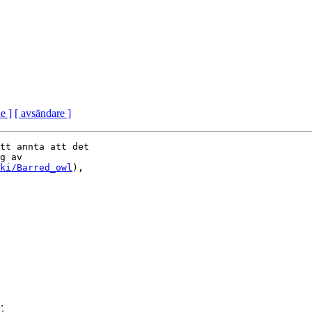
e ]
[ avsändare ]
tt annta att det 

g av 

ki/Barred_owl
), 
