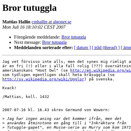
Bror tutuggla
Mattias Hallin
cmhallin at algonet.se
Mon Juli 16 18:10:02 CEST 2007
Föregående meddelande:
Bror tutuggla
Next message:
Bror tutuggla
Meddelanden sorterade efter:
[ datum ]
[ tråd (thread) ]
[ ämn
Jag vet förvisso inte alls, men det synes mig rimligt a
är en fri (!) eller i alla fall rolig (???) översättnin
amerikanskans "Hoot Owl" (se 
http://en.wikipedia.org/wi
http://sv.wikipedia.org/wiki/Ugglor
) på svenska.

Kvack!

/Mattias, koll. 1432

2007-07-16 kl. 16.43 skrev Germund von Wowern:

>
>
>