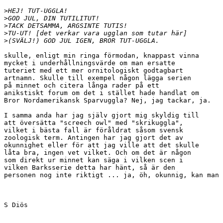
>
>
>
>
>
skulle, enligt min ringa förmodan, knappast vinna 

mycket i underhållningsvärde om man ersatte 

tuteriet med ett mer ornitologiskt godtagbart 

artnamn. Skulle till exempel någon lägga serien 

på minnet och citera långa rader på ett 

anikstiskt forum om det i stället hade handlat om 

Bror Nordamerikansk Sparvuggla? Nej, jag tackar, ja.

I samma anda har jag själv gjort mig skyldig till 

att översätta "screech owl" med "skrikuggla", 

vilket i bästa fall är föråldrat såsom svensk 

zoologisk term. Antingen har jag gjort det av 

okunnighet eller för att jag ville att det skulle 

låta bra, ingen vet vilket. Och om det är någon 

som direkt ur minnet kan säga i vilken scen i 

vilken Barksserie detta har hänt, så är den 

personen nog inte riktigt ... ja, öh, okunnig, kan man 
S Diös
