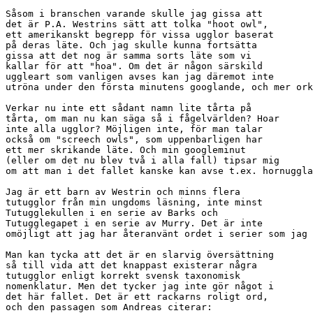
Såsom i branschen varande skulle jag gissa att 

det är P.A. Westrins sätt att tolka "hoot owl", 

ett amerikanskt begrepp för vissa ugglor baserat 

på deras läte. Och jag skulle kunna fortsätta 

gissa att det nog är samma sorts läte som vi 

kallar för att "hoa". Om det är någon särskild 

uggleart som vanligen avses kan jag däremot inte 

utröna under den första minutens googlande, och mer ork
Verkar nu inte ett sådant namn lite tårta på 

tårta, om man nu kan säga så i fågelvärlden? Hoar 

inte alla ugglor? Möjligen inte, för man talar 

också om "screech owls", som uppenbarligen har 

ett mer skrikande läte. Och min googleminut 

(eller om det nu blev två i alla fall) tipsar mig 

om att man i det fallet kanske kan avse t.ex. hornuggla
Jag är ett barn av Westrin och minns flera 

tutugglor från min ungdoms läsning, inte minst 

Tutugglekullen i en serie av Barks och 

Tutugglegapet i en serie av Murry. Det är inte 

omöjligt att jag har återanvänt ordet i serier som jag 
Man kan tycka att det är en slarvig översättning 

så till vida att det knappast existerar några 

tutugglor enligt korrekt svensk taxonomisk 

nomenklatur. Men det tycker jag inte gör något i 

det här fallet. Det är ett rackarns roligt ord, 

och den passagen som Andreas citerar:
