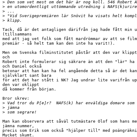
>
>
>
>
>
Tack, då är det antagligen därifrån jag hade fått min u
(tillsammans

med att jag vet folk som fått mardrömmar av att se film
premiär - så helt tam kan den inte ha varit!).

Men om Svenska filminstitutet påstår att den var klippt
och

Robert inte formulerar sig säkrare än att den "lär" ha 
och Daniel också

betonar att han kan ha fel angående detta så är det kan
självklart sant bara

för att det har stått i NK? Jag undrar lite varifrån up
den var oklippt

då kommer från början.

Bror skrev:

>
>
>
Man kan observera att såväl tutmästare Olof som hans me
jämna nummer,

precis som Erik som också "hjälper till" med poängräkni
Mycket skumt.
