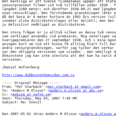
Det märkliga är att Svensk filmdatabas uppger att State
censurgranskat filmen vid två tillfällen under 1938 - f
längden 2280 meter; och därefter 1938-09-21 med längden
utan censurklipp). Den förstnämnda granskningen låter o
då det bara är 4 meter kortare än 1992 års version (vil
innebär olika distributörslogos eller dylikt); men den 
ju definitivt nedklippt av distributören.

Den stora frågan är ju alltså vilken av dessa två censu
som verkligen användes vid premiären. Mig veterligen va
Sverigepremiären den 27 september 1938, och i mina ögon
aningen kort om tid att hinna få allting klart till bar
andra censurgranskningen, varför jag tycker det verkar 
var den oklippta versionen som visades - men omöjligt ä
åtminstone jag kan inte utesluta att det kan ha varit d
versionen.

/Daniel Hofverberg

http://www.dubbningshemsidan.com.ru
----- Original Message ----- 

From: "Per Starbäck" <
per.starback at gmail.com
>

To: "Anders M Olsson" <
anders.m.olsson at abc.se
>

Cc: <
ankism at nafsk.se
>

Sent: Thursday, May 03, 2007 7:49 PM

Subject: Re: Snövit

Den 2007-05-02 skrev Anders M Olsson <
anders.m.olsson a