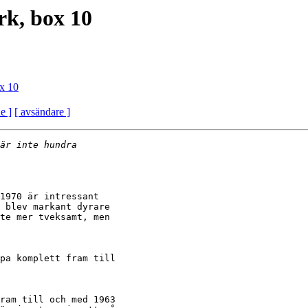
rk, box 10
x 10
e ]
[ avsändare ]
1970 är intressant

 blev markant dyrare

te mer tveksamt, men

pa komplett fram till

ram till och med 1963
