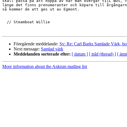
skall passa på att hoppa av när man övergår tilL WDS, f
länge det finns prenumeranter och köpare till årgångarn
så kommer de att ges ut av Egmont.

  // Steamboat Willie

Föregående meddelande:
Sv: Re: Carl Barks Samlade Värk, bo
Next message:
Samlad värk
Meddelanden sorterade efter:
[ datum ]
[ tråd (thread) ]
[ ämn
More information about the Ankism mailing list