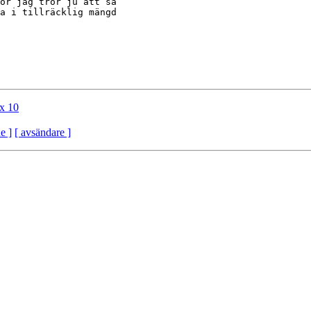
ör jag tror ju att så

a i tillräcklig mängd

x 10
e ]
[ avsändare ]