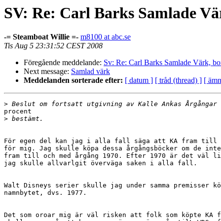
SV: Re: Carl Barks Samlade Vä
-= Steamboat Willie =-
m8100 at abc.se
Tis Aug 5 23:31:52 CEST 2008
Föregående meddelande:
Sv: Re: Carl Barks Samlade Värk, bo
Next message:
Samlad värk
Meddelanden sorterade efter:
[ datum ]
[ tråd (thread) ]
[ ämn
>
procent

>
För egen del kan jag i alla fall säga att KA fram till 
för mig. Jag skulle köpa dessa årgångsböcker om de inte
fram till och med årgång 1970. Efter 1970 är det väl li
jag skulle allvarlgit överväga saken i alla fall.

Walt Disneys serier skulle jag under samma premisser kö
namnbytet, dvs. 1977.

Det som oroar mig är väl risken att folk som köpte KA f