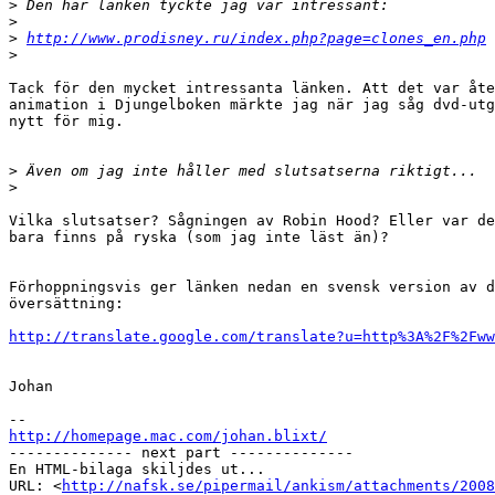
>
>
>
http://www.prodisney.ru/index.php?page=clones_en.php
>
Tack för den mycket intressanta länken. Att det var åte
animation i Djungelboken märkte jag när jag såg dvd-utg
nytt för mig.

>
>
Vilka slutsatser? Sågningen av Robin Hood? Eller var de
bara finns på ryska (som jag inte läst än)?

Förhoppningsvis ger länken nedan en svensk version av d
översättning:

http://translate.google.com/translate?u=http%3A%2F%2Fww
Johan

http://homepage.mac.com/johan.blixt/

-------------- next part --------------

En HTML-bilaga skiljdes ut...

URL: <
http://nafsk.se/pipermail/ankism/attachments/2008