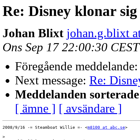
Re: Disney klonar sig
Johan Blixt
johan.g.blixt 
Ons Sep 17 22:00:30 CEST
Föregående meddelande
Next message:
Re: Disney
Meddelanden sorterade 
[ ämne ]
[ avsändare ]
2008/9/16 -= Steamboat Willie =- <
m8100 at abc.se
>

>