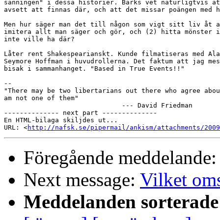
sanningen" i dessa historier. Barks vet naturligtvis at
avsett att finnas där, och att det missar poängen med h
Men hur säger man det till någon som vigt sitt liv åt a
imitera allt man säger och gör, och (2) hitta mönster i
inte ville ha där?

Låter rent Shakespearianskt. Kunde filmatiseras med Ala
Seymore Hoffman i huvudrollerna. Det faktum att jag mes
bisak i sammanhanget. "Based in True Events!!"

-- 

"There may be two libertarians out there who agree abou
am not one of them"

                              --- David Friedman

-------------- next part --------------

En HTML-bilaga skiljdes ut...

URL: <
http://nafsk.se/pipermail/ankism/attachments/2009
Föregående meddelande
Next message:
Vilket om
Meddelanden sorterade 