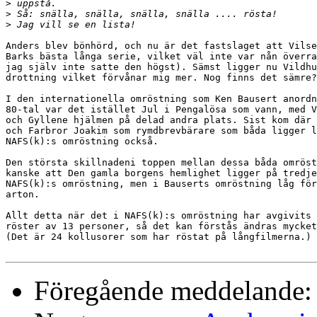
>
>
>
Anders blev bönhörd, och nu är det fastslaget att Vilse
Barks bästa långa serie, vilket väl inte var nån överra
jag själv inte satte den högst). Sämst ligger nu Vildhu
drottning vilket förvånar mig mer. Nog finns det sämre?

I den internationella omröstning som Ken Bausert anordn
80-tal var det istället Jul i Pengalösa som vann, med V
och Gyllene hjälmen på delad andra plats. Sist kom där 
och Farbror Joakim som rymdbrevbärare som båda ligger l
NAFS(k):s omröstning också.

Den största skillnadeni toppen mellan dessa båda omröst
kanske att Den gamla borgens hemlighet ligger på tredje
NAFS(k):s omröstning, men i Bauserts omröstning låg för
arton.

Allt detta när det i NAFS(k):s omröstning har avgivits 
röster av 13 personer, så det kan förstås ändras mycket
(Det är 24 kollusorer som har röstat på långfilmerna.)

Föregående meddelande