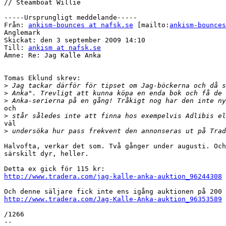
// Steamboat Willie

-----Ursprungligt meddelande-----

Från: 
ankism-bounces at nafsk.se
 [mailto:
ankism-bounces
Anglemark

Skickat: den 3 september 2009 14:10

Till: 
ankism at nafsk.se
Ämne: Re: Jag Kalle Anka

Tomas Eklund skrev:

>
>
>
och

>
väl

>
Halvofta, verkar det som. Två gånger under augusti. Och
särskilt dyr, heller.

http://www.tradera.com/jag-kalle-anka-auktion_96244308
http://www.tradera.com/Jag-Kalle-Anka-auktion_96353589
/1266
