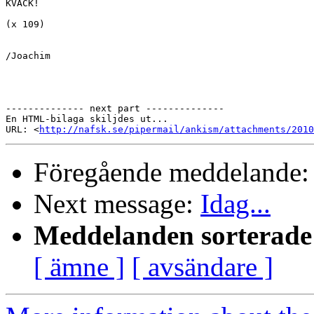
KVACK!

(x 109)

/Joachim

-------------- next part --------------

En HTML-bilaga skiljdes ut...

URL: <
http://nafsk.se/pipermail/ankism/attachments/2010
Föregående meddelande
Next message:
Idag...
Meddelanden sorterade 
[ ämne ]
[ avsändare ]