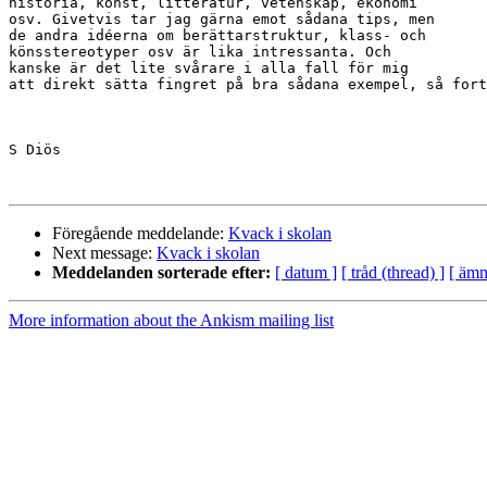
historia, konst, litteratur, vetenskap, ekonomi 

osv. Givetvis tar jag gärna emot sådana tips, men 

de andra idéerna om berättarstruktur, klass- och 

könsstereotyper osv är lika intressanta. Och 

kanske är det lite svårare i alla fall för mig 

att direkt sätta fingret på bra sådana exempel, så fort
S Diös

Föregående meddelande:
Kvack i skolan
Next message:
Kvack i skolan
Meddelanden sorterade efter:
[ datum ]
[ tråd (thread) ]
[ ämn
More information about the Ankism mailing list