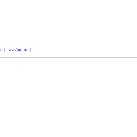
e ]
[ avsändare ]