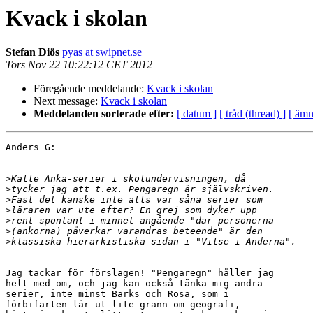
Kvack i skolan
Stefan Diös
pyas at swipnet.se
Tors Nov 22 10:22:12 CET 2012
Föregående meddelande:
Kvack i skolan
Next message:
Kvack i skolan
Meddelanden sorterade efter:
[ datum ]
[ tråd (thread) ]
[ ämn
Anders G:

>
>
>
>
>
>
>
Jag tackar för förslagen! "Pengaregn" håller jag 

helt med om, och jag kan också tänka mig andra 

serier, inte minst Barks och Rosa, som i 

förbifarten lär ut lite grann om geografi, 
