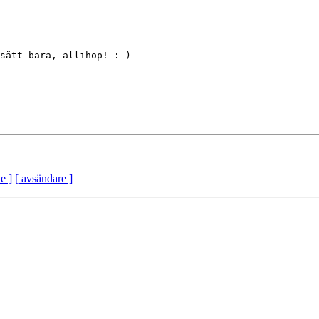
sätt bara, allihop! :-)

e ]
[ avsändare ]