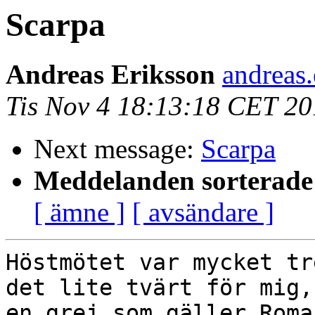
Scarpa
Andreas Eriksson
andreas.
Tis Nov 4 18:13:18 CET 2
Next message:
Scarpa
Meddelanden sorterade 
[ ämne ]
[ avsändare ]
Höstmötet var mycket tr
det lite tvärt för mig,
en grej som gäller Roma