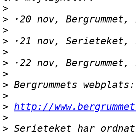
>
>
>
>
>
>
>
>
>
>
http://www.bergrummet
>
>