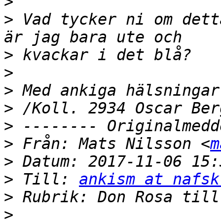
>
>
 Vad tycker ni om dett
>
>
>
>
>
>
 Från: Mats Nilsson <
m
>
>
 Till: 
ankism at nafsk
>
>