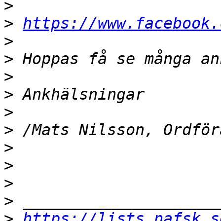
>
>
https://www.facebook.
>
>
>
>
>
>
>
>
>
>
>
https://lists.nafsk.s