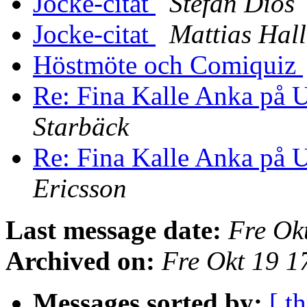
Jocke-citat
Stefan Diös
Jocke-citat
Mattias Hall
Höstmöte och Comiquiz
Re: Fina Kalle Anka på
Starbäck
Re: Fina Kalle Anka på
Ericsson
Last message date:
Fre Ok
Archived on:
Fre Okt 19 
Messages sorted by:
[ t