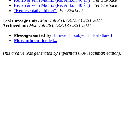
Re: 25 år sen i Malmö (Re: Ankon 40 år!)
Per Starbäck
Re: 25 år sen i Malmö (Re: Ankon 40 år!)
Per Starbäck
"Representativa bilder"
Per Starbäck
Last message date:
Mon Juli 26 07:42:57 CEST 2021
Archived on:
Mon Juli 26 07:43:13 CEST 2021
Messages sorted by:
[ thread ]
[ subject ]
[ författare ]
More info on this list...
This archive was generated by Pipermail 0.09 (Mailman edition).