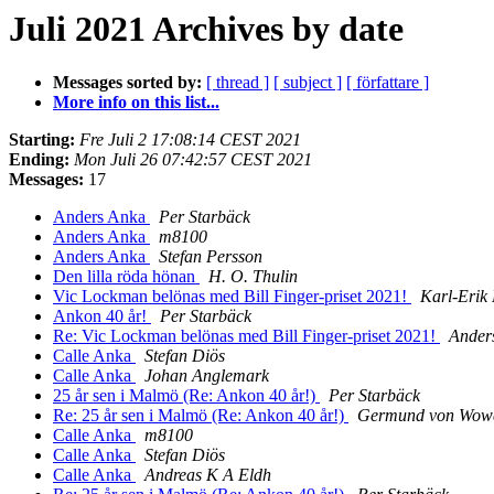
Juli 2021 Archives by date
Messages sorted by:
[ thread ]
[ subject ]
[ författare ]
More info on this list...
Starting:
Fre Juli 2 17:08:14 CEST 2021
Ending:
Mon Juli 26 07:42:57 CEST 2021
Messages:
17
Anders Anka
Per Starbäck
Anders Anka
m8100
Anders Anka
Stefan Persson
Den lilla röda hönan
H. O. Thulin
Vic Lockman belönas med Bill Finger-priset 2021!
Karl-Erik 
Ankon 40 år!
Per Starbäck
Re: Vic Lockman belönas med Bill Finger-priset 2021!
Ander
Calle Anka
Stefan Diös
Calle Anka
Johan Anglemark
25 år sen i Malmö (Re: Ankon 40 år!)
Per Starbäck
Re: 25 år sen i Malmö (Re: Ankon 40 år!)
Germund von Wow
Calle Anka
m8100
Calle Anka
Stefan Diös
Calle Anka
Andreas K A Eldh