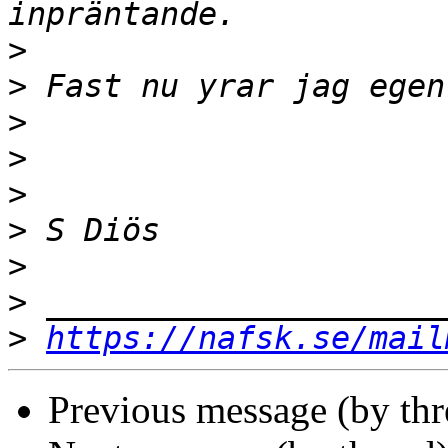
>
>
>
>
>
>
>
>
>
https://nafsk.se/mail
Previous message (by thr