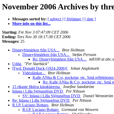
November 2006 Archives by thr
Messages sorted by:
[ subject ]
[ författare ]
[ date ]
More info on this list...
Starting:
Fre Nov 3 07:47:09 CET 2006
Ending:
Tors Nov 30 18:17:38 CET 2006
Messages:
25
Disneyfrimärken från USA...
Bror Hellman
Disneyfrimärken från USA...
Stefan Persson
Re: Disneyfrimärken från USA...
m8100 at abc.s
Udda
"Per Starbäck"
[Fwd: Donald Duck (1924-2006)]
Johan Anglemark
Videolänkar...
Bror Hellman
Kalle ANka & C:o, pocketar, etc. Små reflektioner
Re: Kalle ANka & C:o, pocketar, etc. Små re
15 rikaste fiktiva käraktärerna
Josefine Sandström
Inlaga i Lilla Sjöjungfrun DVD
Per Nilsson
SV: Inlaga i Lilla Sjöjungfrun DVD
Daniel Wennström
Re: Inlaga i Lilla Sjöjungfrun DVD
Per Nilsson
R.I.P. Luciano Bottaro
Bror Hellman
R.I.P. Luciano Bottaro
Germund von Wowern