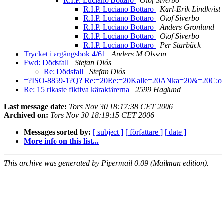
R.I.P. Luciano Bottaro
Olof Siverbo
R.I.P. Luciano Bottaro
Karl-Erik Lindkvist
R.I.P. Luciano Bottaro
Olof Siverbo
R.I.P. Luciano Bottaro
Anders Gronlund
R.I.P. Luciano Bottaro
Olof Siverbo
R.I.P. Luciano Bottaro
Per Starbäck
Trycket i årgångsbok 4/61
Anders M Olsson
Fwd: Dödsfall
Stefan Diös
Re: Dödsfall
Stefan Diös
=?ISO-8859-1?Q? Re:=20Re:=20Kalle=20ANka=20&=20C:o, =
Re: 15 rikaste fiktiva käraktärerna
2599 Haglund
Last message date:
Tors Nov 30 18:17:38 CET 2006
Archived on:
Tors Nov 30 18:19:15 CET 2006
Messages sorted by:
[ subject ]
[ författare ]
[ date ]
More info on this list...
This archive was generated by Pipermail 0.09 (Mailman edition).