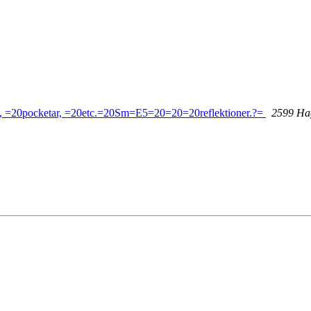
20pocketar, =20etc.=20Sm=E5=20=20=20reflektioner.?=
2599 Ha