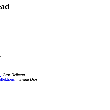
ead
e
.
Bror Hellman
flektioner.
Stefan Diös